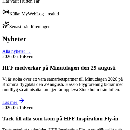
Har varit i luften i år
Källa: MyWebLog · realtid
Senast från föreningen
Nyheter
Alla nyheter →
2026-06-16
Event
HFF medverkar på Minutdagen den 29 augusti
Vi är stolta över att vara samarbetspartner till Minutdagen 2026 på
Bromma flygplats den 29 augusti. Hässlö Flygförening bidrar med
rundflyg så att utsatta familjer får uppleva Stockholm från luften.
Läs mer
2026-06-15
Event
Tack till alla som kom på HFF Inspiration Fly-in
Trots ostadigt väder blev HFF Inspiration Fly-in ett välbesökt och