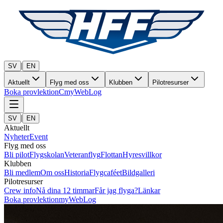
|
SV
EN
Aktuellt
Flyg med oss
Klubben
Pilotresurser
Boka provlektion
C
myWebLog
|
SV
EN
Aktuellt
Nyheter
Event
Flyg med oss
Bli pilot
Flygskolan
Veteranflyg
Flottan
Hyresvillkor
Klubben
Bli medlem
Om oss
Historia
Flygcaféet
Bildgalleri
Pilotresurser
Crew info
Nå dina 12 timmar
Får jag flyga?
Länkar
Boka provlektion
myWebLog