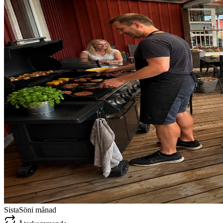
Sista
Sön
i månad