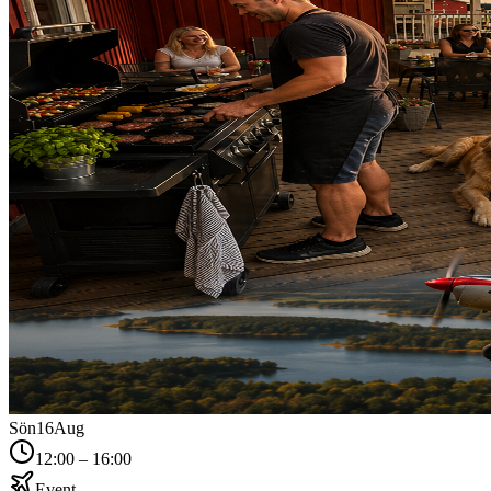
Sön
16
Aug
12:00 – 16:00
Event