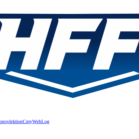
provlektion
C
myWebLog