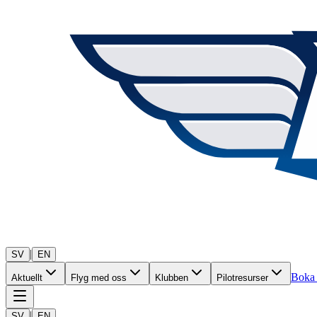
|
SV
EN
Boka 
Aktuellt
Flyg med oss
Klubben
Pilotresurser
|
SV
EN