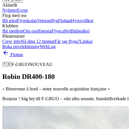
Aktuellt
Nyheter
Event
Flyg med oss
Bli pilot
Flygskolan
Veteranflyg
Flottan
Hyresvillkor
Klubben
Bli medlem
Om oss
Historia
Flygcaféet
Bildgalleri
Pilotresurser
Crew info
Nå dina 12 timmar
Får jag flyga?
Länkar
Boka provlektion
myWebLog
Flottan
🇫🇷
F-GBUO
NOUVEAU
Robin DR400-180
«
Bienvenue à bord – notre nouvelle acquisition française
»
Bonjour ! Säg hej till F-GBUO – vårt allra senaste, fransktillverkade 