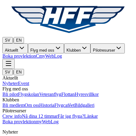
|
SV
EN
Aktuellt
Flyg med oss
Klubben
Pilotresurser
Boka provlektion
C
myWebLog
|
SV
EN
Aktuellt
Nyheter
Event
Flyg med oss
Bli pilot
Flygskolan
Veteranflyg
Flottan
Hyresvillkor
Klubben
Bli medlem
Om oss
Historia
Flygcaféet
Bildgalleri
Pilotresurser
Crew info
Nå dina 12 timmar
Får jag flyga?
Länkar
Boka provlektion
myWebLog
Nyheter