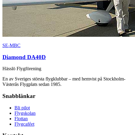
SE-MBC
Diamond DA40D
Hässlö Flygförening
En av Sveriges största flygklubbar – med hemvist på Stockholm-
Västerås Flygplats sedan 1985.
Snabblänkar
Bli pilot
Flygskolan
Flottan
Flygcaféet