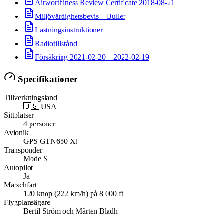
Airworthiness Review Certificate 2018-08-21
Miljövärdighetsbevis – Buller
Lastningsinstruktioner
Radiotillstånd
Försäkring 2021-02-20 – 2022-02-19
Specifikationer
Tillverkningsland
🇺🇸 USA
Sittplatser
4 personer
Avionik
GPS GTN650 Xi
Transponder
Mode S
Autopilot
Ja
Marschfart
120 knop (222 km/h) på 8 000 ft
Flygplansägare
Bertil Ström och Mårten Bladh