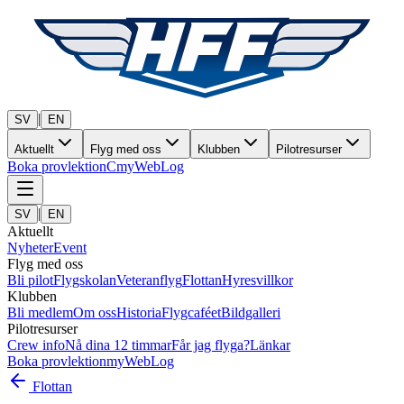
|
SV
EN
Aktuellt
Flyg med oss
Klubben
Pilotresurser
Boka provlektion
C
myWebLog
|
SV
EN
Aktuellt
Nyheter
Event
Flyg med oss
Bli pilot
Flygskolan
Veteranflyg
Flottan
Hyresvillkor
Klubben
Bli medlem
Om oss
Historia
Flygcaféet
Bildgalleri
Pilotresurser
Crew info
Nå dina 12 timmar
Får jag flyga?
Länkar
Boka provlektion
myWebLog
Flottan