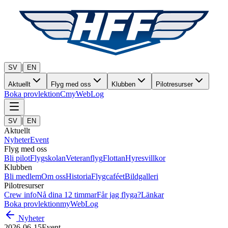
|
SV
EN
Aktuellt
Flyg med oss
Klubben
Pilotresurser
Boka provlektion
C
myWebLog
|
SV
EN
Aktuellt
Nyheter
Event
Flyg med oss
Bli pilot
Flygskolan
Veteranflyg
Flottan
Hyresvillkor
Klubben
Bli medlem
Om oss
Historia
Flygcaféet
Bildgalleri
Pilotresurser
Crew info
Nå dina 12 timmar
Får jag flyga?
Länkar
Boka provlektion
myWebLog
Nyheter
2026-06-15
Event