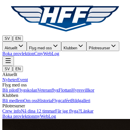
|
SV
EN
Aktuellt
Flyg med oss
Klubben
Pilotresurser
Boka provlektion
C
myWebLog
|
SV
EN
Aktuellt
Nyheter
Event
Flyg med oss
Bli pilot
Flygskolan
Veteranflyg
Flottan
Hyresvillkor
Klubben
Bli medlem
Om oss
Historia
Flygcaféet
Bildgalleri
Pilotresurser
Crew info
Nå dina 12 timmar
Får jag flyga?
Länkar
Boka provlektion
myWebLog