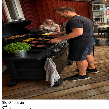
Sista
Sön
i månad