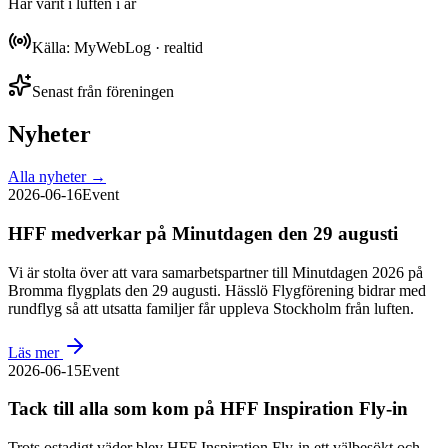
Har varit i luften i år
Källa: MyWebLog · realtid
Senast från föreningen
Nyheter
Alla nyheter →
2026-06-16
Event
HFF medverkar på Minutdagen den 29 augusti
Vi är stolta över att vara samarbetspartner till Minutdagen 2026 på
Bromma flygplats den 29 augusti. Hässlö Flygförening bidrar med
rundflyg så att utsatta familjer får uppleva Stockholm från luften.
Läs mer
2026-06-15
Event
Tack till alla som kom på HFF Inspiration Fly-in
Trots ostadigt väder blev HFF Inspiration Fly-in ett välbesökt och