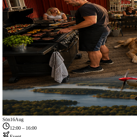
Sön
16
Aug
12:00 – 16:00
Event